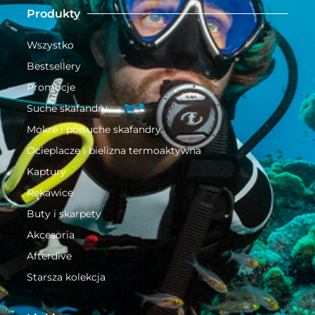
Produkty
Wszystko
Bestsellery
Promocje
Suche skafandry
Mokre i półsuche skafandry
Ocieplacze i bielizna termoaktywna
Kaptury
Rękawice
Buty i skarpety
Akcesoria
Afterdive
Starsza kolekcja