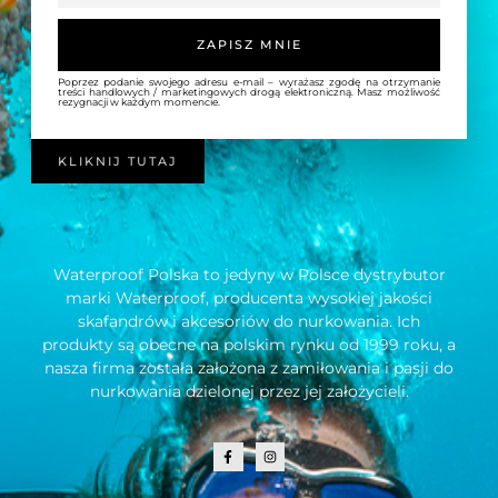
ZAPISZ MNIE
Poprzez podanie swojego adresu e-mail – wyrażasz zgodę na otrzymanie
treści handlowych / marketingowych drogą elektroniczną. Masz możliwość
rezygnacji w każdym momencie.
KLIKNIJ TUTAJ
Waterproof Polska to jedyny w Polsce dystrybutor
marki Waterproof, producenta wysokiej jakości
skafandrów i akcesoriów do nurkowania. Ich
produkty są obecne na polskim rynku od 1999 roku, a
nasza firma została założona z zamiłowania i pasji do
nurkowania dzielonej przez jej założycieli.