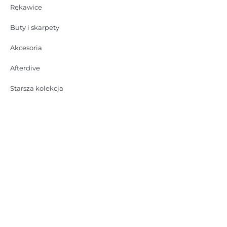
Rękawice
Buty i skarpety
Akcesoria
Afterdive
Starsza kolekcja
Zastanawiasz się nad
rozmiarem?
Sprawdź wskazówki, które przygotowaliśmy!
ZOBACZ