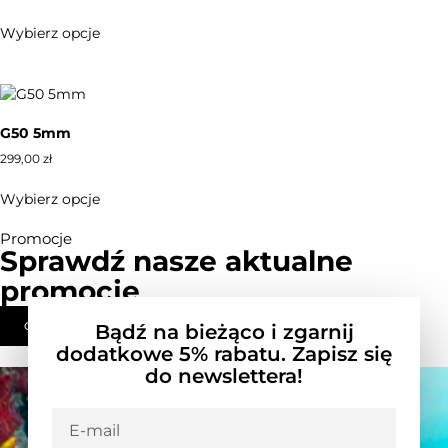
Wybierz opcje
G50 5mm
299,00
zł
Wybierz opcje
Promocje
Sprawdź nasze aktualne
promocje
ODKRYJ NOWE, NIŻSZE CENY
Bądź na bieżąco i zgarnij
dodatkowe 5% rabatu. Zapisz się
do newslettera!