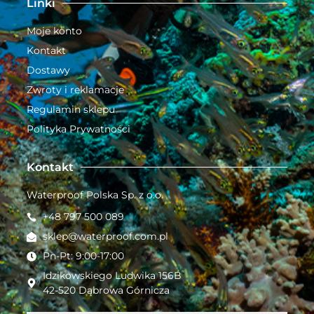
Linki
Moje konto
Kontakt
Dostawy
Zwroty i reklamacje
Regulamin sklepu
Polityka Prywatności
Kontakt
Waterproof Polska Sp. z o.o.
+48 797 500 089
sklep@waterproof.com.pl
Pn-Pt: 9:00-17:00
Idzikowskiego Ludwika 156B
42-520 Dąbrowa Górnicza