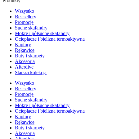
Produkty
Wszystko
Bestsellery
Promocje
Suche skafandry
Mokre i półsuche skafandry
Ocieplacze i bielizna termoaktywna
Kaptury
Rękawice
Buty i skarpety
Akcesoria
Afterdive
Starsza kolekcja
Wszystko
Bestsellery
Promocje
Suche skafandry
Mokre i półsuche skafandry
Ocieplacze i bielizna termoaktywna
Kaptury
Rękawice
Buty i skarpety
Akcesoria
Afterdive