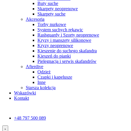
Buty suche
Skarpety neoprenowe
Skarpety suche
Akcesoria
Torby nurkowe
System suchych rękawic
Rashguardy i Szorty neoprenowe
Kryzy i manszety silikonowe
Kryzy neoprenowe
Kieszenie do suchego skafandra
Kieszeń do pianki
Pielęgnacja i serwis skafandrów
Afterdive
Odzież
Czapki i kapelusze
Inne
Starsza kolekcja
Wskazówki
Kontakt
+48 797 500 089