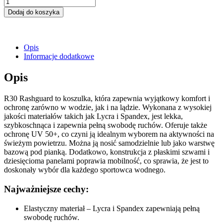
ilość
R30
Dodaj do koszyka
Rashguard
z
krótkim
rękawem
Opis
Informacje dodatkowe
Opis
R30 Rashguard to koszulka, która zapewnia wyjątkowy komfort i
ochronę zarówno w wodzie, jak i na lądzie. Wykonana z wysokiej
jakości materiałów takich jak Lycra i Spandex, jest lekka,
szybkoschnąca i zapewnia pełną swobodę ruchów. Oferuje także
ochronę UV 50+, co czyni ją idealnym wyborem na aktywności na
świeżym powietrzu. Można ją nosić samodzielnie lub jako warstwę
bazową pod pianką. Dodatkowo, konstrukcja z płaskimi szwami i
dziesięcioma panelami poprawia mobilność, co sprawia, że jest to
doskonały wybór dla każdego sportowca wodnego.
Najważniejsze cechy:
Elastyczny materiał – Lycra i Spandex zapewniają pełną
swobodę ruchów.