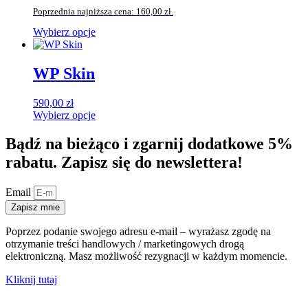
cena
cena
można
Poprzednia najniższa cena:
160,00
zł
.
wynosiła:
wynosi:
wybrać
190,00 zł.
160,00 zł.
na
Wybierz opcje
stronie
Ten
produktu
produkt
ma
WP Skin
wiele
wariantów.
590,00
zł
Opcje
Wybierz opcje
można
Ten
wybrać
produkt
Bądź na bieżąco i zgarnij dodatkowe 5%
na
ma
stronie
rabatu. Zapisz się do newslettera!
wiele
produktu
wariantów.
Opcje
Email
można
Zapisz mnie
wybrać
na
Poprzez podanie swojego adresu e-mail – wyrażasz zgodę na
stronie
otrzymanie treści handlowych / marketingowych drogą
produktu
elektroniczną. Masz możliwość rezygnacji w każdym momencie.
Kliknij tutaj