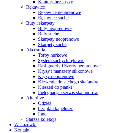
Kaptury bez kryzy
Rękawice
Rękawice neoprenowe
Rękawice suche
Buty i skarpety
Buty neoprenowe
Buty suche
Skarpety neoprenowe
Skarpety suche
Akcesoria
Torby nurkowe
System suchych rękawic
Rashguardy i Szorty neoprenowe
Kryzy i manszety silikonowe
Kryzy neoprenowe
Kieszenie do suchego skafandra
Kieszeń do pianki
Pielęgnacja i serwis skafandrów
Afterdive
Odzież
Czapki i kapelusze
Inne
Starsza kolekcja
Wskazówki
Kontakt