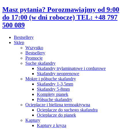
Przejdź
Masz pytania? Porozmawiajmy od 9:00
do
do 17:00 (w dni robocze) TEL: +48 797
treści
500 089
Bestsellery
Sklep
Wszystko
Bestsellery
Promocje
Suche skafandry
Skafandry trylaminatowe i cordurowe
Skafandry neoprenowe
Mokre i półsuche skafandry
Skafandry 1-3,5mm
Skafandry 5-8mm
Komplety pianek
Półsuche skafandry
Ocieplacze i bielizna termoaktywna
Ocieplacze do suchego skafandra
Ocieplacze do pianek
Kaptury
Kaptury z kryzą