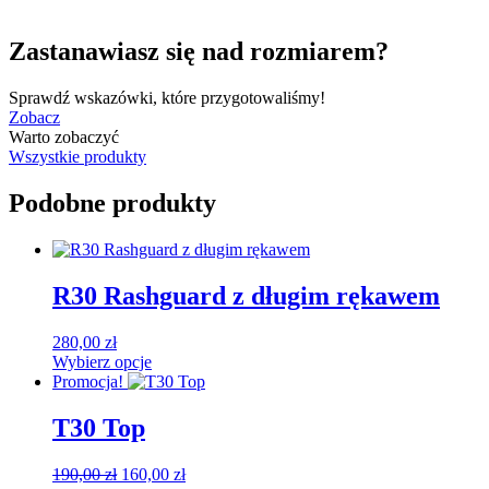
Zastanawiasz się nad rozmiarem?
Sprawdź wskazówki, które przygotowaliśmy!
Zobacz
Warto zobaczyć
Wszystkie produkty
Podobne produkty
R30 Rashguard z długim rękawem
280,00
zł
Wybierz opcje
Ten
Promocja!
produkt
ma
T30 Top
wiele
wariantów.
Pierwotna
Aktualna
190,00
zł
160,00
zł
Opcje