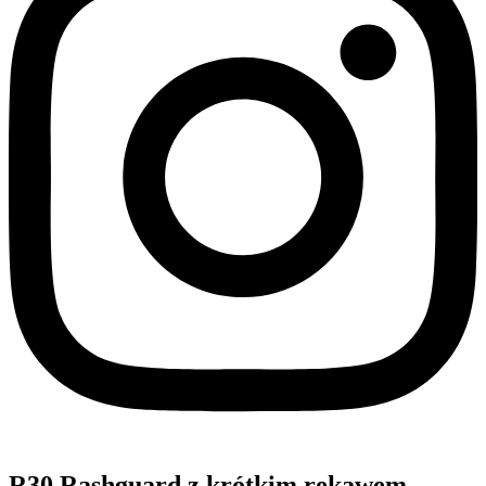
R30 Rashguard z krótkim rękawem