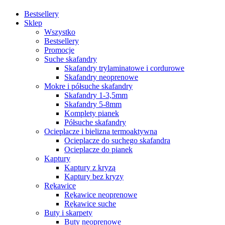
Bestsellery
Sklep
Wszystko
Bestsellery
Promocje
Suche skafandry
Skafandry trylaminatowe i cordurowe
Skafandry neoprenowe
Mokre i półsuche skafandry
Skafandry 1-3,5mm
Skafandry 5-8mm
Komplety pianek
Półsuche skafandry
Ocieplacze i bielizna termoaktywna
Ocieplacze do suchego skafandra
Ocieplacze do pianek
Kaptury
Kaptury z kryzą
Kaptury bez kryzy
Rękawice
Rękawice neoprenowe
Rękawice suche
Buty i skarpety
Buty neoprenowe