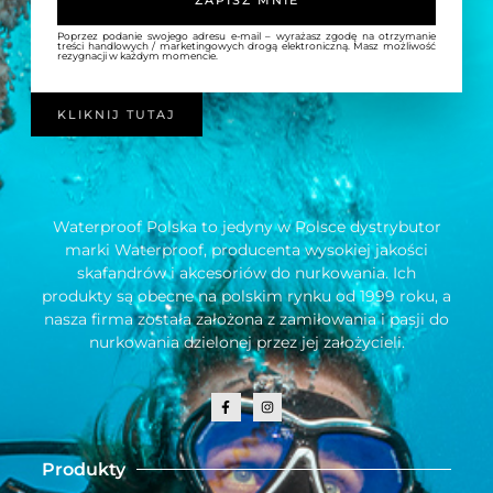
Poprzez podanie swojego adresu e-mail – wyrażasz zgodę na otrzymanie
treści handlowych / marketingowych drogą elektroniczną. Masz możliwość
rezygnacji w każdym momencie.
KLIKNIJ TUTAJ
Waterproof Polska to jedyny w Polsce dystrybutor
marki Waterproof, producenta wysokiej jakości
skafandrów i akcesoriów do nurkowania. Ich
produkty są obecne na polskim rynku od 1999 roku, a
nasza firma została założona z zamiłowania i pasji do
nurkowania dzielonej przez jej założycieli.
Produkty