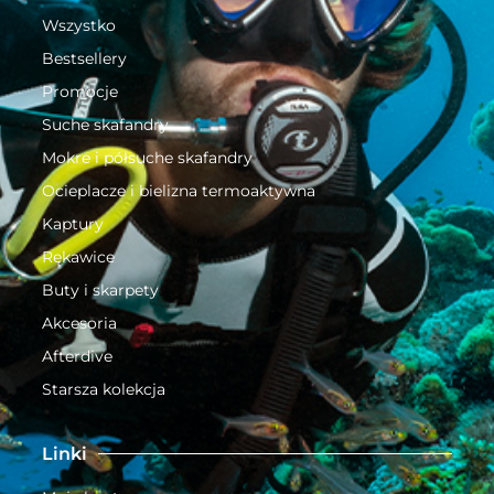
Wszystko
Bestsellery
Promocje
Suche skafandry
Mokre i półsuche skafandry
Ocieplacze i bielizna termoaktywna
Kaptury
Rękawice
Buty i skarpety
Akcesoria
Afterdive
Starsza kolekcja
Linki