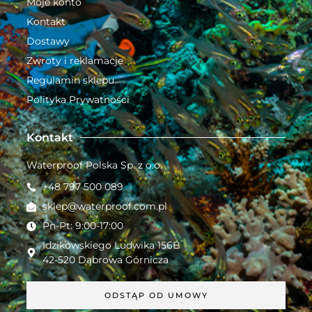
Moje konto
Kontakt
Dostawy
Zwroty i reklamacje
Regulamin sklepu
Polityka Prywatności
Kontakt
Waterproof Polska Sp. z o.o.
+48 797 500 089
sklep@waterproof.com.pl
Pn-Pt: 9:00-17:00
Idzikowskiego Ludwika 156B
42-520 Dąbrowa Górnicza
ODSTĄP OD UMOWY